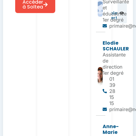
Accéder
Surveillante
à Soltea
et
Un
cartable
éducatrice
plus vert
1er degré
primaire@nd
Elodie
SCHAULER
Assistante
de
direction
1er degré
01
39
28
15
15
primaire@nd
Anne-
Marie