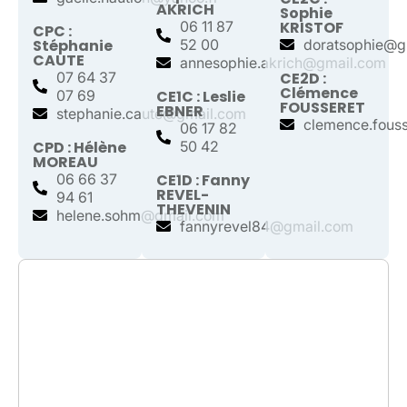
AKRICH
Sophie
06 11 87
KRISTOF
CPC :
Stéphanie
52 00
doratsophie@g
CAUTE
annesophie.akrich@gmail.com
07 64 37
CE2D :
Clémence
07 69
CE1C : Leslie
FOUSSERET
EBNER
stephanie.caute@gmail.com
clemence.fous
06 17 82
CPD : Hélène
50 42
MOREAU
06 66 37
CE1D : Fanny
REVEL-
94 61
THEVENIN
helene.sohm@gmail.com
fannyrevel84@gmail.com