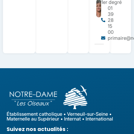
1er degré
01
39
28
15
00
primaire@nd
Établissement catholique • Verneuil-sur-Seine •
Maternelle au Supérieur • Internat • International
Suivez nos actualités :