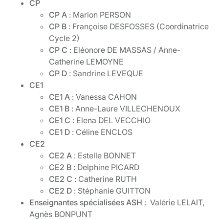
CP
CP A
: Marion PERSON
CP B
: Françoise DESFOSSES (Coordinatrice
Cycle 2)
CP C
: Eléonore DE MASSAS / Anne-
Catherine LEMOYNE
CP D
:
Sandrine LEVEQUE
CE1
CE1 A
:
Vanessa CAHON
CE1 B
: Anne-Laure VILLECHENOUX
CE1 C
: Elena DEL VECCHIO
CE1 D
:
Céline ENCLOS
CE2
CE2 A
: Estelle BONNET
CE2 B
: Delphine PICARD
CE2 C
:
Catherine RUTH
CE2 D
: Stéphanie GUITTON
Enseignantes spécialisées ASH
: Valérie LELAIT
,
Agnès BONPUNT