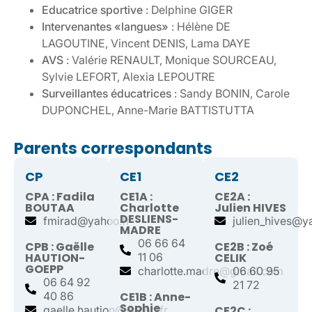
Educatrice sportive
: Delphine GIGER
Intervenantes «langues»
: Hélène DE
LAGOUTINE, Vincent DENIS, Lama DAYE
AVS
: Valérie RENAULT, Monique SOURCEAU,
Sylvie LEFORT, Alexia LEPOUTRE
Surveillantes éducatrices
: Sandy BONIN, Carole
DUPONCHEL, Anne-Marie BATTISTUTTA
Parents correspondants
CP
CE1
CE2
CPA : Fadila
CE1A :
CE2A :
BOUTAA
Charlotte
Julien HIVES
DESLIENS-
fmirad@yahoo.fr
julien_hives@y
MADRE
06 66 64
CPB : Gaëlle
CE2B : Zoé
HAUTION-
11 06
CELIK
GOEPP
charlotte.madre@gmail.com
06 60 95
06 64 92
21 72
40 86
CE1B : Anne-
Sophie
gaelle.haution@yahoo.fr
CE2C :