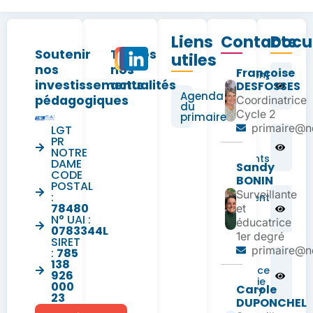
Liens
Contacts
Docu
Soutenir
Toutes
utiles
nos
nos
Françoise
Règlement
investissements
actualités
DESFOSSES
Intérieur
Agenda
Primaire
pédagogiques
Coordinatrice
du
Cycle 2
primaire
primaire@nd
LGT
Charte des
PR
parents
NOTRE
correspondants
DAME
Sandy
CODE
BONIN
POSTAL
Surveillante
:
Règlement
78480
et
pôle
N° UAI :
médical
éducatrice
0783344L
1er degré
SIRET
primaire@nd
:
785
Fiche
138
d’urgence
926
infirmerie
000
Carole
RS 26-27
23
DUPONCHEL