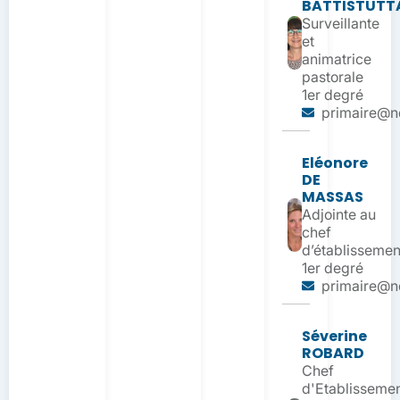
BATTISTUTT
Surveillante
et
animatrice
pastorale
1er degré
primaire@nd
Eléonore
DE
MASSAS
Adjointe au
chef
d’établissemen
1er degré
primaire@nd
Séverine
ROBARD
Chef
d'Etablisseme