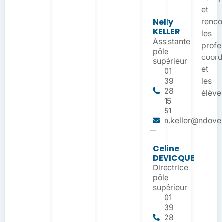
et
Nelly
renco
KELLER
les
Assistante
profe
pôle
coord
supérieur
et
01
39
les
28
élève
15
51
n.keller@ndover
Celine
DEVICQUE
Directrice
pôle
supérieur
01
39
28