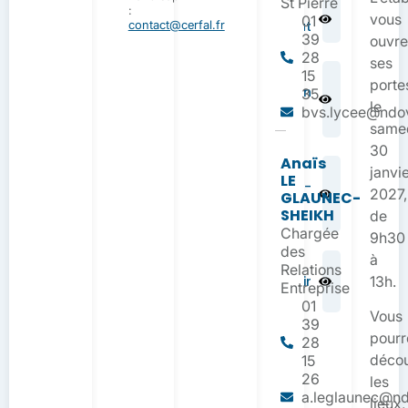
St Pierre
:
Fiche
vous
01
contact@cerfal.fr
Contrat
39
ouvr
28
ses
15
Flyer de
porte
présentation
35
Bachelor
le
bvs.lycee@ndov
RDCM
same
30
Anaïs
Plaquette de
janvi
LE
présentation-
2027,
GLAUNEC-
Bachelor
SHEIKH
RDCM
de
Chargée
9h30
des
à
Actions
Relations
InfoAvenir
13h.
Entreprise
NDOsup
01
Vous
39
pourr
28
décou
15
26
les
a.leglaunec@ndo
lieux,