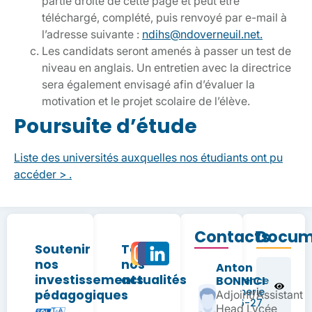
partie droite de cette page et peut être
téléchargé, complété, puis renvoyé par e-mail à
l’adresse suivante :
ndihs@ndoverneuil.net.
Les candidats seront amenés à passer un test de
niveau en anglais. Un entretien avec la directrice
sera également envisagé afin d’évaluer la
motivation et le projet scolaire de l’élève.
Poursuite d’étude
Liste des universités auxquelles nos étudiants ont pu
accéder > .
Contacts
Docum
Soutenir
Toutes
nos
nos
Anton
Fiche
investissements
actualités
BONNICI
d’urgence
infirmerie
pédagogiques
Adjoint/Assistant
RS 26-27
Head Lycée