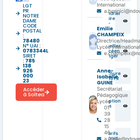
International
LGT
PR
a.bonnici@ndov
Calendrier
NOTRE
scolaire
DAME
2026-
CODE
Emilie
2027
POSTAL
CHAMPEIX
:
78480
Directrice/Headma
N° UAI :
Accueillez
Lycée Internationa
0783344L
un lycéen
e.champeix@nd
SIRET
étranger
:
785
138
926
Anne-
Brochure
000
Isabelle
NDIHS FR
23
GUINE
Secrétariat
Accéder
à Soltea
Pédagogique
Dossier
d’inscription
Lycée
pour les
01
élèves
39
locaux
28
15
46
Tarifs
NDIHS
a.guine@ndover