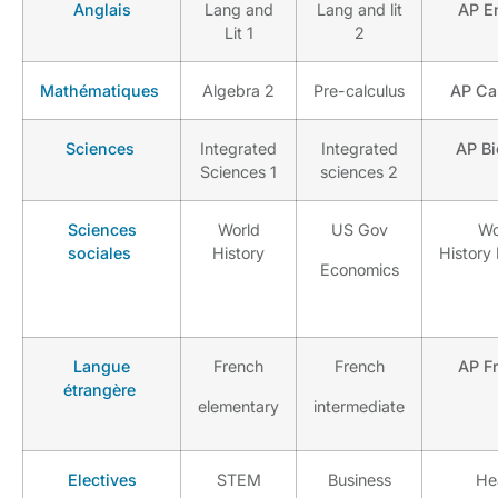
Anglais
Lang and
Lang and lit
AP E
Lit 1
2
Mathématiques
Algebra 2
Pre-calculus
AP Ca
Sciences
Integrated
Integrated
AP B
Sciences 1
sciences 2
Sciences
World
US Gov
Wo
sociales
History
History 
Economics
Langue
French
French
AP F
étrangère
elementary
intermediate
Electives
STEM
Business
He