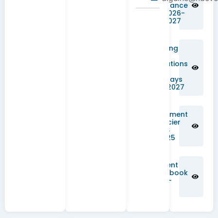
France
2026-
2027
Boarding
School
Regulations
for
Weekdays
2026-2027
Règlement
financier
NDIHS
RS2025
Student
Handbook
2026-
2027