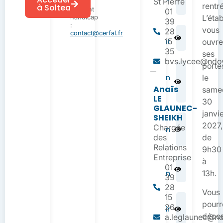
St Pierre
notre
BTS 26/27
rentr
à Soltea
référent
01
handicap
L’éta
39
:
vous
28
contact@cerfal.fr
Fiche
15
Contrat
ouvr
35
ses
bvs.lycee@ndov
porte
Flyer BTS
Communication
le
en
Anaïs
same
apprentissage
LE
30
GLAUNEC-
janvi
SHEIKH
Plaquette BTS
2027,
Chargée
Communication
Apprentissage
des
de
Relations
9h30
Entreprise
à
Referentiel BTS
01
Communication
13h.
39
28
Vous
15
Actions
pourr
26
InfoAvenir
décou
NDOsup
a.leglaunec@ndo