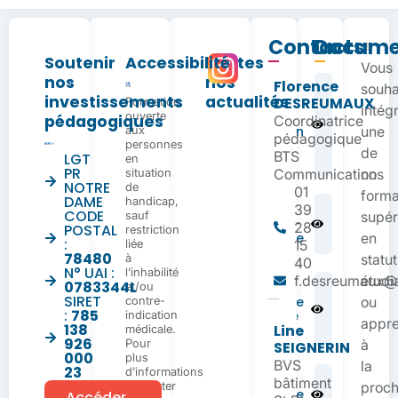
Contacts
Docume
Soutenir
Accessibilité
Toutes
Vous
nos
nos
Florence
Dossier
souha
investissements
actualités
DESREUMAUX
Formation
d’inscription
intég
ouverte
BTS
pédagogiques
Coordinatrice
aux
Communication
une
pédagogique
personnes
en
de
BTS
LGT
en
apprentissage
PR
situation
Communication
nos
NOTRE
de
01
forma
DAME
handicap,
Règlement
39
CODE
sauf
supér
Intérieur BTS –
28
POSTAL
restriction
Apprentissage
en
:
liée
15
78480
à
statut
40
N° UAI :
l’inhabilité
f.desreumaux@n
étudi
0783344L
et/ou
Fiche
SIRET
contre-
d’urgence
ou
:
785
indication
infirmerie
appre
138
Line
médicale.
RS 26-27
926
Pour
à
SEIGNERIN
000
plus
BVS
la
23
d’informations
Planning
bâtiment
contacter
proch
d’alternance
Accéder