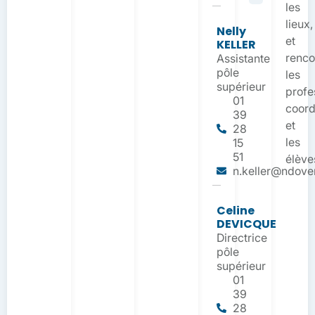
les
lieux,
Nelly
et
KELLER
renco
Assistante
pôle
les
supérieur
profe
01
coord
39
et
28
les
15
51
élève
n.keller@ndover
Celine
DEVICQUE
Directrice
pôle
supérieur
01
39
28