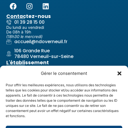
Contactez-nous
01 39 28 15 00
Du lundi au vendredi
De 08h à 19h
(18h30 le mercredi)
accueil@ndoverneuil.fr
106 Grande Rue
78480 Verneuil-sur-Seine
L'établissement
Notre-Dame Les Oiseaux
Gérer le consentement
Notre projet pastoral
Nos équipes
Pour offrir les meilleures expériences, nous utilisons des technologies
telles que les cookies pour stocker et/ou accéder aux informations des
Revue de l'établissement
appareils. Le fait de consentir à ces technologies nous permettra de
Liens utiles
traiter des données telles que le comportement de navigation ou les ID
Contact & Accès
uniques sur ce site. Le fait de ne pas consentir ou de retirer son
consentement peut avoir un effet négatif sur certaines caractéristiques
Restauration
et fonctions.
Santé & Infirmerie