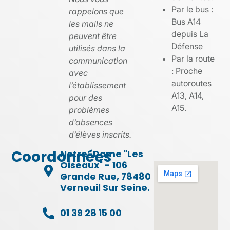
Par le bus :
rappelons que
Bus A14
les mails ne
depuis La
peuvent être
Défense
utilisés dans la
Par la route
communication
: Proche
avec
autoroutes
l’établissement
A13, A14,
pour des
A15.
problèmes
d’absences
d’élèves inscrits.
Coordonnées
Notre-Dame "Les
Oiseaux" - 106
Grande Rue, 78480
Verneuil Sur Seine.
01 39 28 15 00