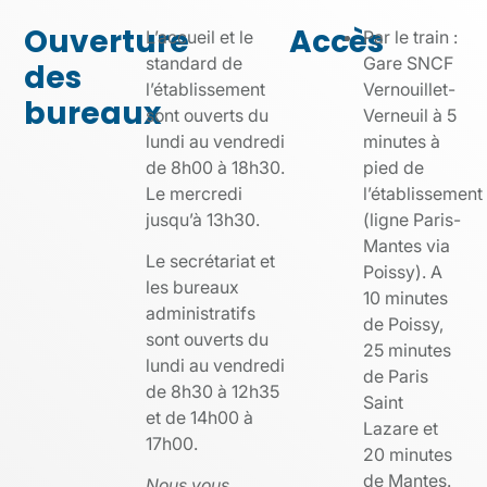
Ouverture
Accès
L’accueil et le
Par le train :
standard de
Gare SNCF
des
l’établissement
Vernouillet-
bureaux
sont ouverts du
Verneuil à 5
lundi au vendredi
minutes à
de 8h00 à 18h30.
pied de
Le mercredi
l’établissement
jusqu’à 13h30.
(ligne Paris-
Mantes via
Le secrétariat et
Poissy). A
les bureaux
10 minutes
administratifs
de Poissy,
sont ouverts du
25 minutes
lundi au vendredi
de Paris
de 8h30 à 12h35
Saint
et de 14h00 à
Lazare et
17h00.
20 minutes
de Mantes.
Nous vous