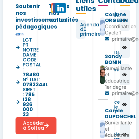
Liens
Contacts
Docu
Soutenir
Toutes
utiles
nos
nos
Corinne
Règlement
investissements
actualités
ORGEBIN
Intérieur
Agenda
Primaire
pédagogiques
Coordinatrice
du
Cycle 1
primaire
primaire@nd
LGT
Charte des
PR
parents
NOTRE
correspondants
DAME
Sandy
CODE
BONIN
POSTAL
Surveillante
:
Règlement
78480
et
pôle
N° UAI :
médical
éducatrice
0783344L
1er degré
SIRET
primaire@nd
:
785
Fiche
138
d’urgence
926
infirmerie
000
Carole
RS 26-27
23
DUPONCHEL
Accéder
Surveillante
à Soltea
et
Un
cartable
éducatrice