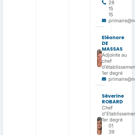
28
15
15
primaire@nd
Eléonore
DE
MASSAS
Adjointe au
chef
d’établissemen
1er degré
primaire@nd
Séverine
ROBARD
Chef
d'Etablisseme
1er degré
01
39