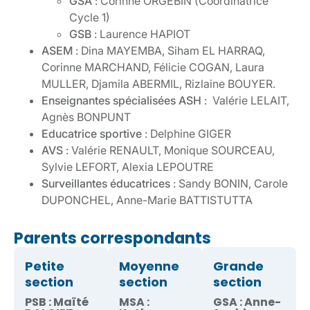
GSA
:
Corinne ORGEBIN (Coordinatrice
Cycle 1)
GSB
:
Laurence HAPIOT
ASEM
: Dina MAYEMBA, Siham EL HARRAQ,
Corinne MARCHAND, Félicie COGAN, Laura
MULLER, Djamila ABERMIL, Rizlaine BOUYER.
Enseignantes spécialisées ASH
: Valérie LELAIT
,
Agnès BONPUNT
Educatrice sportive
: Delphine GIGER
AVS
: Valérie RENAULT, Monique SOURCEAU,
Sylvie LEFORT, Alexia LEPOUTRE
Surveillantes éducatrices
: Sandy BONIN, Carole
DUPONCHEL, Anne-Marie BATTISTUTTA
Parents correspondants
Petite
Moyenne
Grande
section
section
section
PSB : Maïté
MSA :
GSA : Anne-