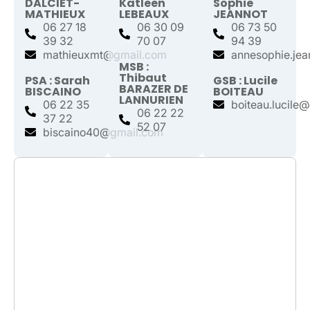
DALCIET-
Katleen
Sophie
MATHIEUX
LEBEAUX
JEANNOT
06 27 18
06 30 09
06 73 50
39 32
70 07
94 39
mathieuxmt@gmail.com
annesophie.je
MSB :
Thibaut
PSA : Sarah
GSB : Lucile
BARAZER DE
BISCAINO
BOITEAU
LANNURIEN
06 22 35
boiteau.lucile
06 22 22
37 22
52 07
biscaino40@gmail.com