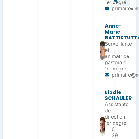
plus vert
1er degré
primaire@nd
Anne-
Marie
BATTISTUTT
Surveillante
et
animatrice
pastorale
1er degré
primaire@nd
Elodie
SCHAULER
Assistante
de
direction
1er degré
01
39