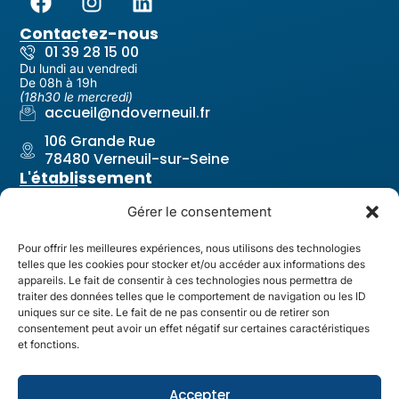
Contactez-nous
01 39 28 15 00
Du lundi au vendredi
De 08h à 19h
(18h30 le mercredi)
accueil@ndoverneuil.fr
106 Grande Rue
78480 Verneuil-sur-Seine
L'établissement
Notre-Dame Les Oiseaux
Gérer le consentement
Notre projet pastoral
Nos équipes
Pour offrir les meilleures expériences, nous utilisons des technologies
telles que les cookies pour stocker et/ou accéder aux informations des
Revue de l'établissement
appareils. Le fait de consentir à ces technologies nous permettra de
Liens utiles
traiter des données telles que le comportement de navigation ou les ID
Contact & Accès
uniques sur ce site. Le fait de ne pas consentir ou de retirer son
consentement peut avoir un effet négatif sur certaines caractéristiques
Restauration
et fonctions.
Santé & Infirmerie
Guides & Circulaires
Accepter