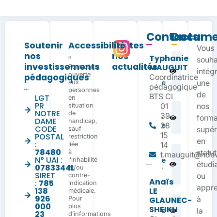
Contacts
Docume
Soutenir
Accessibilité
Toutes
Vous
nos
nos
Typhanie
Dossier
souha
investissements
actualités
MAUGUIT
Formation
d’inscription
intég
ouverte
BTS CI en
pédagogiques
Coordinatrice
aux
apprentissage
une
pédagogique
personnes
de
BTS CI
LGT
en
PR
situation
01
nos
Règlement
NOTRE
de
39
Intérieur BTS –
forma
DAME
handicap,
Apprentissage
28
CODE
sauf
supér
15
POSTAL
restriction
en
:
liée
14
78480
à
Fiche
statut
t.mauguit@ndove
N° UAI :
l’inhabilité
d’urgence
étudi
0783344L
et/ou
infirmerie
SIRET
contre-
RS 26-27
ou
Anaïs
:
785
indication
appre
138
LE
médicale.
926
Pour
à
GLAUNEC-
Planning
000
plus
SHEIKH
d’alternance
la
23
d’informations