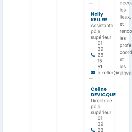
décou
les
Nelly
lieux,
KELLER
et
Assistante
renco
pôle
supérieur
les
01
profe
39
coord
28
et
15
les
51
n.keller@ndover
élève
Celine
DEVICQUE
Directrice
pôle
supérieur
01
39
28