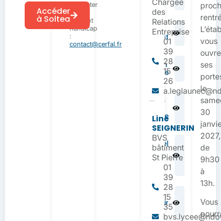
BTS 26/27
Chargée
contacter
proch
Accéder
des
notre
rentr
à Soltea
référent
Relations
handicap
Fiche
L’éta
Entreprise
:
Contrat
vous
01
contact@cerfal.fr
39
ouvr
28
Flyer BTS CI en
ses
15
apprentissage
porte
26
le
a.leglaunec@ndo
Plaquette BTS
same
CI en
30
apprentissage
Line
janvi
SEIGNERIN
2027,
BVS
Référentiel
bâtiment
de
BTS CI –
St Pierre
Réforme
9h30
2021
01
à
39
13h.
28
Actions
15
Vous
InfoAvenir
35
NDOsup
pourr
bvs.lycee@ndov