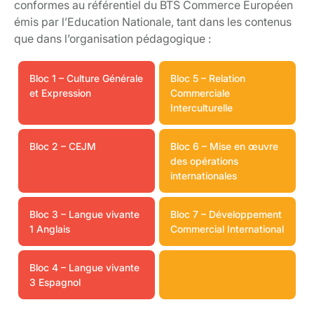
conformes au référentiel du BTS Commerce Européen
émis par l’Education Nationale, tant dans les contenus
que dans l’organisation pédagogique :
Bloc 1 – Culture Générale
Bloc 5 – Relation
et Expression
Commerciale
Interculturelle
Bloc 2 – CEJM
Bloc 6 – Mise en œuvre
des opérations
internationales
Bloc 3 – Langue vivante
Bloc 7 – Développement
1 Anglais
Commercial International
Bloc 4 – Langue vivante
3 Espagnol