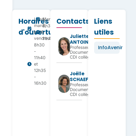
Horaires
Lundi,
Mercredi
Contacts
Liens
mardi,
8h30
d'ouverture
utiles
jeudi,
-
Juliette
vendredi
11h40
ANTOINE
8h30
InfoAvenir
Professeur
-
Documentaliste
CDI collège
11h40
et
12h35
Joëlle
-
SCHAEFFER
16h30
Professeur
Documentaliste
CDI collège