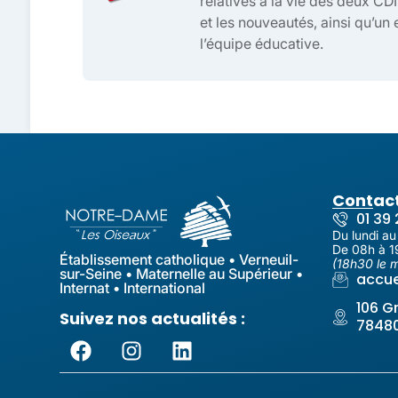
relatives à la vie des deux CDI,
et les nouveautés, ainsi qu’un
l’équipe éducative.
Contac
01 39 
Du lundi au
De 08h à 1
Établissement catholique • Verneuil-
(18h30 le m
sur-Seine • Maternelle au Supérieur •
accue
Internat • International
106 G
Suivez nos actualités :
78480