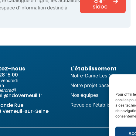
 le catalogue en ligne, les actualités
à e-
sidoc
 espace d’information destiné à
tez-nous
L'établissement
28 15 00
Notre-Dame Les Oiseaux
 vendredi
Notre projet pastoral
9h
ercredi)
il@ndoverneuil.fr
Nos équipes
Pour offrir 
cookies pour
rande Rue
Revue de l'établissement
à ces techn
 Verneuil-sur-Seine
de navigatio
consentement
Ac