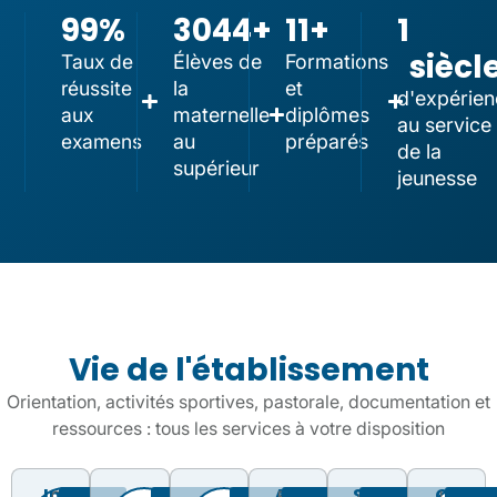
99
%
3044
+
11
+
1
siècl
Taux de
Élèves de
Formations
réussite
la
et
d'expérien
aux
maternelle
diplômes
au service
examens
au
préparés
de la
supérieur
jeunesse
Vie de l'établissement
Orientation, activités sportives, pastorale, documentation et
ressources : tous les services à votre disposition
Info
La
La
Animation
Sport
CDI
Construire
Pour
Actualités,
Formation
Activités
Un