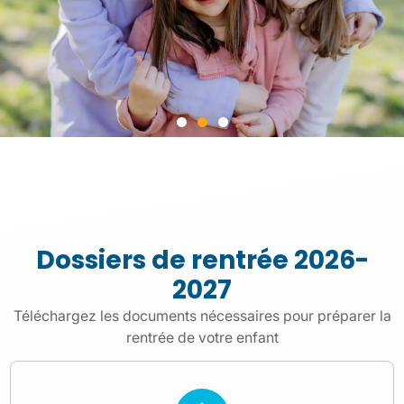
La boutique
des Oiseaux
Dossiers de rentrée 2026-
Vêtements et accessoires pour porter
fièrement les couleurs de
2027
l'établissement
Téléchargez les documents nécessaires pour préparer la
rentrée de votre enfant
Je découvre