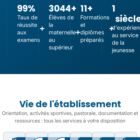
99
%
3044
+
11
+
1
siècl
Taux de
Élèves de
Formations
réussite
la
et
d'expérien
aux
maternelle
diplômes
au service
examens
au
préparés
de la
supérieur
jeunesse
Vie de l'établissement
Orientation, activités sportives, pastorale, documentation et
ressources : tous les services à votre disposition
Info
La
La
Animation
Sport
CDI
Construire
Pour
Actualités,
Formation
Activités
Un