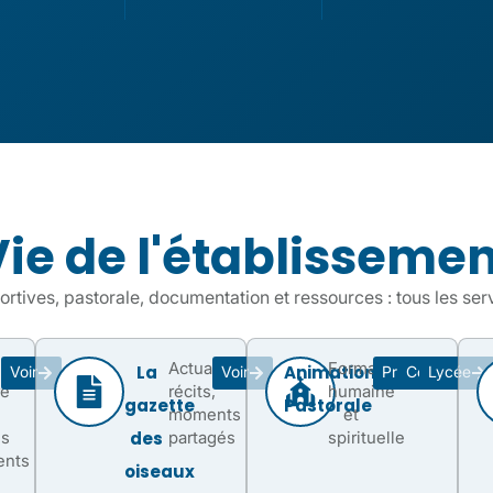
Vie de l'établissemen
portives, pastorale, documentation et ressources : tous les ser
Actualités,
Formation
La
Animation
Voir
Voir
Primaire
Collège
Lycée
re
récits,
humaine
gazette
Pastorale
moments
et
ds
des
partagés
spirituelle
nts
oiseaux