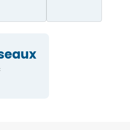
éseaux
t