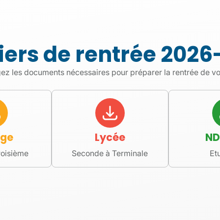
que des
aux
iers de rentrée 2026
ez les documents nécessaires pour préparer la rentrée de vo
 porter fièrement les
blissement
re
ège
Lycée
ND
roisième
Seconde à Terminale
Et