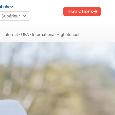
abels
Inscriptions
Supérieur
 Internat · UFA · International High School