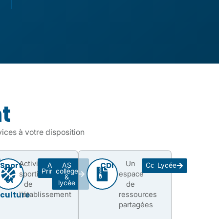
t
vices à votre disposition
Activités
Un
Sport
CDI
ASC
AS
Collège
Lycée
Primaire
collège
sportives
espace
&
et
lycée
de
de
culture
l’établissement
ressources
partagées