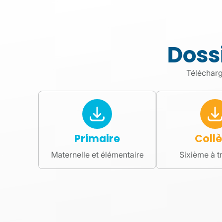
La bouti
Oise
Doss
Télécharg
Vêtements et accessoires pour
couleurs de l'éta
Je découv
Primaire
Coll
Maternelle et élémentaire
Sixième à t