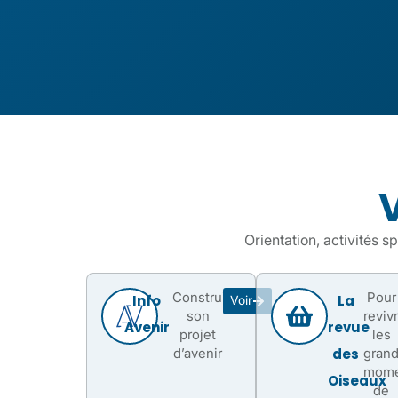
Orientation, activités s
Construire
Pour
Info
La
Voir
son
reviv
Avenir
revue
projet
les
d’avenir
des
gran
mome
Oiseaux
de