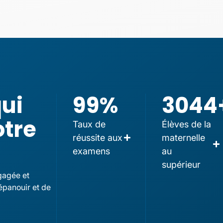
qui
99
%
3044
otre
Taux de
Élèves de la
réussite aux
maternelle
examens
au
supérieur
gagée et
épanouir et de