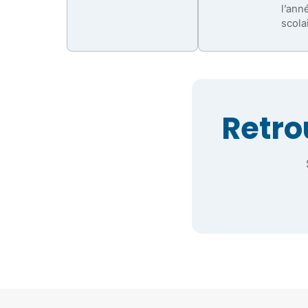
l’ann
scola
Retro