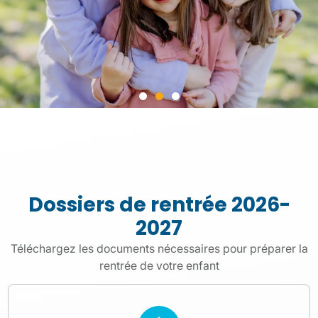
La boutique
des Oiseaux
Dossiers de rentrée 2026-
Vêtements et accessoires pour porter
fièrement les couleurs de
2027
l'établissement
Téléchargez les documents nécessaires pour préparer la
rentrée de votre enfant
Je découvre