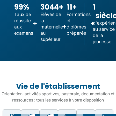
99
%
3044
+
11
+
1
siècl
Taux de
Élèves de
Formations
réussite
la
et
d'expérien
aux
maternelle
diplômes
au service
examens
au
préparés
de la
supérieur
jeunesse
Vie de l'établissement
Orientation, activités sportives, pastorale, documentation et
ressources : tous les services à votre disposition
Info
La
La
Animation
Sport
CDI
Construire
Pour
Actualités,
Formation
Activités
Un