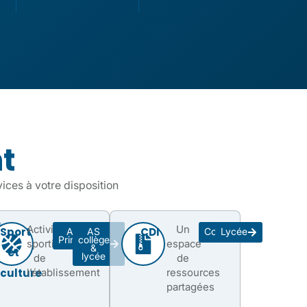
t
vices à votre disposition
Activités
Un
Sport
CDI
ASC
AS
Collège
Lycée
Primaire
collège
sportives
espace
&
et
lycée
de
de
culture
l’établissement
ressources
partagées