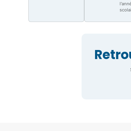
l’ann
scola
Retro