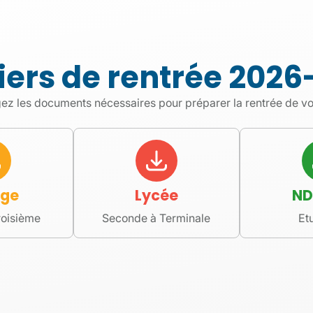
que des
aux
iers de rentrée 2026
ez les documents nécessaires pour préparer la rentrée de vo
 porter fièrement les
blissement
re
ège
Lycée
ND
roisième
Seconde à Terminale
Et