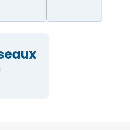
éseaux
t