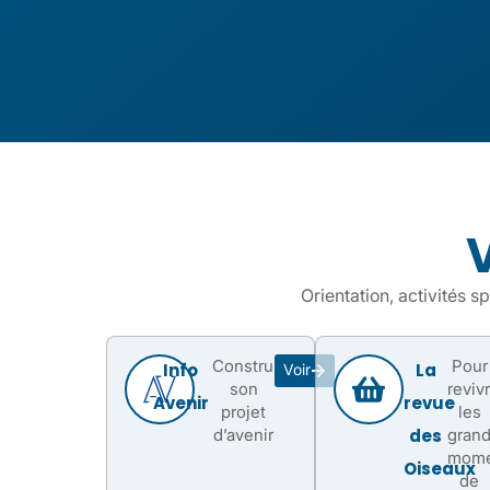
Orientation, activités s
Construire
Pour
Info
La
Voir
son
reviv
Avenir
revue
projet
les
d’avenir
des
gran
mome
Oiseaux
de