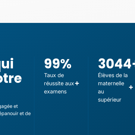
qui
99
%
3044
otre
Taux de
Élèves de la
réussite aux
maternelle
examens
au
supérieur
gagée et
épanouir et de