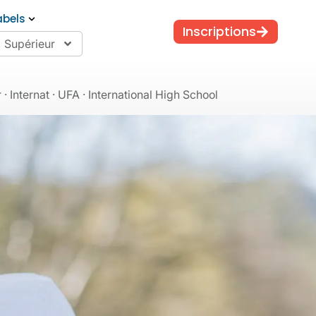
abels
Inscriptions
Supérieur
 Internat · UFA · International High School