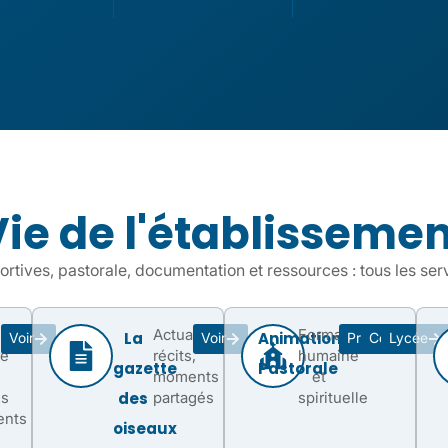
Vie de l'établissemen
portives, pastorale, documentation et ressources : tous les ser
Actualités,
Formation
La
Animation
Voir
Voir
Primaire
Collège
Lycée
re
récits,
humaine
gazette
Pastorale
moments
et
ds
des
partagés
spirituelle
nts
oiseaux