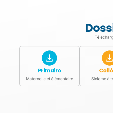
La bouti
Oise
Doss
Télécharg
Vêtements et accessoires pour
couleurs de l'éta
Je découv
Primaire
Coll
Maternelle et élémentaire
Sixième à t