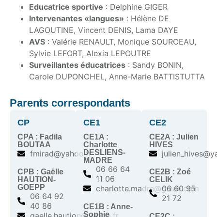
Educatrice sportive
: Delphine GIGER
Intervenantes «langues»
: Hélène DE
LAGOUTINE, Vincent DENIS, Lama DAYE
AVS
: Valérie RENAULT, Monique SOURCEAU,
Sylvie LEFORT, Alexia LEPOUTRE
Surveillantes éducatrices
: Sandy BONIN,
Carole DUPONCHEL, Anne-Marie BATTISTUTTA
Parents correspondants
CP
CE1
CE2
CPA : Fadila
CE1A :
CE2A : Julien
BOUTAA
Charlotte
HIVES
DESLIENS-
fmirad@yahoo.fr
julien_hives@y
MADRE
06 66 64
CPB : Gaëlle
CE2B : Zoé
11 06
HAUTION-
CELIK
GOEPP
charlotte.madre@gmail.com
06 60 95
06 64 92
21 72
40 86
CE1B : Anne-
Sophie
gaelle.haution@yahoo.fr
CE2C :