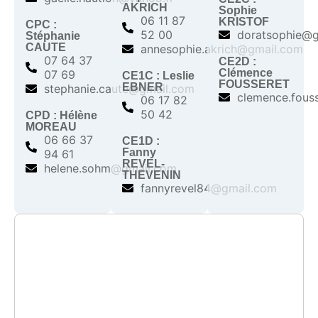
AKRICH
Sophie
06 11 87
KRISTOF
CPC :
52 00
doratsophie@g
Stéphanie
CAUTE
annesophie.akrich@gmail.com
07 64 37
CE2D :
Clémence
07 69
CE1C : Leslie
FOUSSERET
EBNER
stephanie.caute@gmail.com
clemence.fous
06 17 82
50 42
CPD : Hélène
MOREAU
06 66 37
CE1D :
Fanny
94 61
REVEL-
helene.sohm@gmail.com
THEVENIN
fannyrevel84@gmail.com