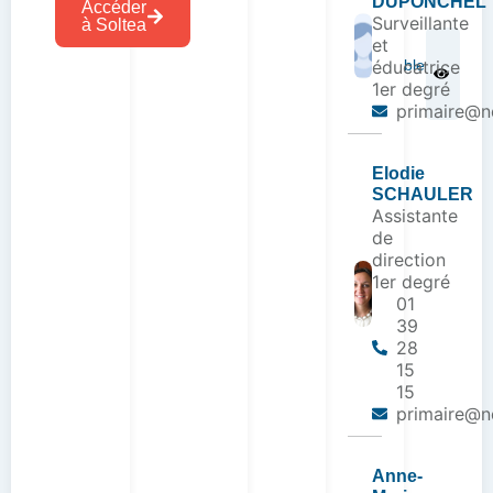
DUPONCHEL
Accéder
Surveillante
à Soltea
et
Un
cartable
éducatrice
plus
1er degré
vert
primaire@nd
Elodie
SCHAULER
Assistante
de
direction
1er degré
01
39
28
15
15
primaire@nd
Anne-