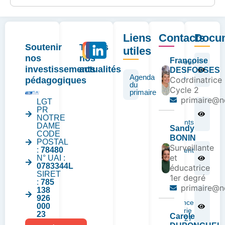
Liens
Contacts
Docu
Soutenir
Toutes
utiles
nos
nos
Françoise
Règlement
investissements
actualités
Intérieur
DESFOSSES
Agenda
Primaire
Coordinatrice
pédagogiques
du
Cycle 2
primaire
primaire@nd
LGT
Charte des
PR
parents
NOTRE
correspondants
DAME
Sandy
CODE
BONIN
POSTAL
Surveillante
:
78480
Règlement
et
N° UAI :
pôle
0783344L
médical
éducatrice
SIRET
1er degré
:
785
primaire@nd
138
Fiche
926
d’urgence
000
infirmerie
23
Carole
RS 26-27