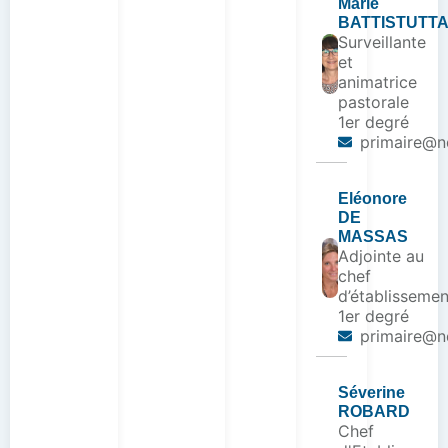
Marie
BATTISTUTT
Surveillante
et
animatrice
pastorale
1er degré
primaire@nd
Eléonore
DE
MASSAS
Adjointe au
chef
d’établissemen
1er degré
primaire@nd
Séverine
ROBARD
Chef