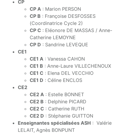
CP
CP A
: Marion PERSON
CP B
: Françoise DESFOSSES
(Coordinatrice Cycle 2)
CP C
: Eléonore DE MASSAS / Anne-
Catherine LEMOYNE
CP D
:
Sandrine LEVEQUE
CE1
CE1 A
:
Vanessa CAHON
CE1 B
: Anne-Laure VILLECHENOUX
CE1 C
: Elena DEL VECCHIO
CE1 D
:
Céline ENCLOS
CE2
CE2 A
: Estelle BONNET
CE2 B
: Delphine PICARD
CE2 C
:
Catherine RUTH
CE2 D
: Stéphanie GUITTON
Enseignantes spécialisées ASH
: Valérie
LELAIT
, Agnès BONPUNT