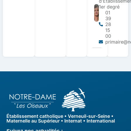
d'Etablisseme
1er degré
01
39
28
15
00
primaire@nd
Établissement catholique • Verneuil-sur-Seine •
Maternelle au Supérieur • Internat • International