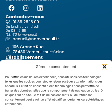
Contactez-nous
01 39 28 15 00
Du lundi au vendredi
De 08h à 19h
(18h30 le mercredi)
accueil@ndoverneuil.fr
106 Grande Rue
78480 Verneuil-sur-Seine
L'établissement
Notre-Dame Les Oiseaux
Gérer le consentement
Notre projet pastoral
Nos équipes
Pour offrir les meilleures expériences, nous utilisons des technologies
telles que les cookies pour stocker et/ou accéder aux informations des
Revue de l'établissement
appareils. Le fait de consentir à ces technologies nous permettra de
Liens utiles
traiter des données telles que le comportement de navigation ou les ID
Contact & Accès
uniques sur ce site. Le fait de ne pas consentir ou de retirer son
consentement peut avoir un effet négatif sur certaines caractéristiques
Restauration
et fonctions.
Santé & Infirmerie