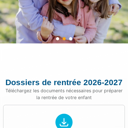
La boutique des
Oiseaux
Dossiers de rentrée 2026-2027
Vêtements et accessoires pour
porter fièrement les couleurs de
Téléchargez les documents nécessaires pour préparer
l'établissement
la rentrée de votre enfant
Je découvre