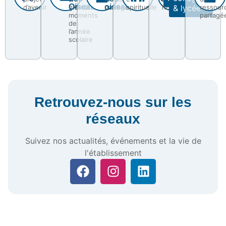
Oiseaux
oiseaux
d’avenir
grands
partagés
spirituelle
l’établissement
& lycée
ressour
moments
partagé
de
l’année
scolaire
Retrouvez-nous sur les
réseaux
Suivez nos actualités, événements et la vie de
l'établissement